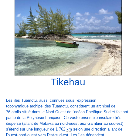
Tikehau
Les îles Tuamotu, aussi connues sous l'expression
toponymique archipel des Tuamotu, constituent un
archipel
de
76
atolls
situé dans le Nord-Ouest de l'
océan Pacifique
Sud et faisant
partie de la
Polynésie française
. Ce vaste ensemble insulaire très
dispersé (allant de
Mataiva
au nord-ouest aux
Gambier
au sud-est)
s'étend sur une longueur de 1 762
km
selon une direction allant de
l'ouest-nord-ouest vers l'est-sud-est. Les îles dépendent