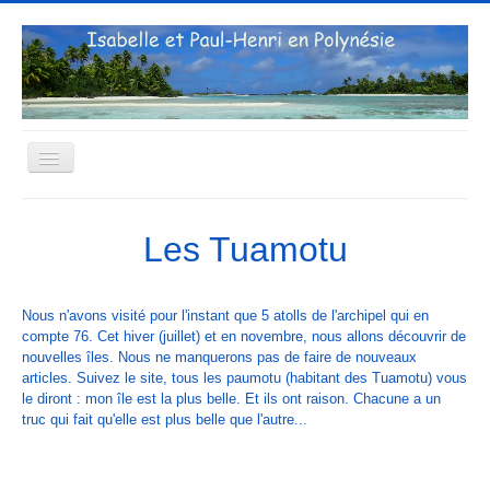
Basculer
la
navigation
Accueil
Les Tuamotu
La vie en Polynésie
Les archipels visités
Nous n'avons visité pour l'instant que 5 atolls de l'archipel qui en
Quelques journées
compte 76. Cet hiver (juillet) et en novembre, nous allons découvrir de
nouvelles îles. Nous ne manquerons pas de faire de nouveaux
Les plongées
articles. Suivez le site, tous les paumotu (habitant des Tuamotu) vous
Les visiteurs
le diront : mon île est la plus belle. Et ils ont raison. Chacune a un
truc qui fait qu'elle est plus belle que l'autre...
Connexion
Contact