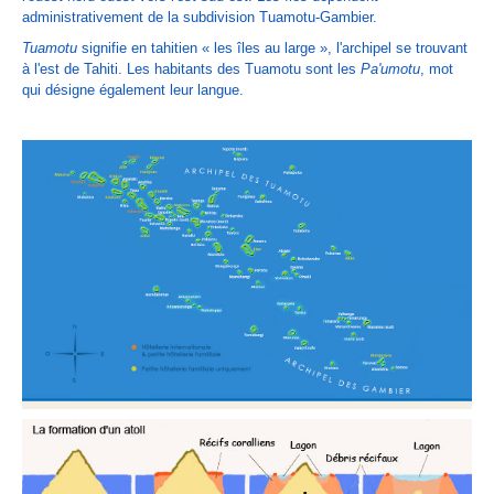
administrativement de la subdivision Tuamotu-
Gambier
.
Tuamotu
signifie en
tahitien
« les îles au large », l'archipel se trouvant
à l'est de
Tahiti
. Les
habitants
des Tuamotu sont les
Pa'umotu
, mot
qui désigne également
leur langue
.