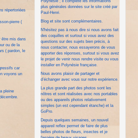
Polynésie ; il complète les informations
plus générales données sur le site créé par
s répertoriées
Paul-Henri.
Blog et site sont complémentaires.
son-pierre (
N'hésitez pas à nous dire si nous avons fait
des coquilles et surtout si vous avez des
r être mis dans
questions sur des sujets bien précis, à
our ou de la
nous contacter, nous essayerons de vous
rs ( pardon, le
apporter des réponses, surtout si vous avez
le projet de venir nous rendre visite ou vous
installer en Polynésie française.
ressifs car
Nous avons plaisir de partager et
en voyons un
d’échanger avec vous sur notre expérience.
La plus grande part des photos sont les
a pleine
nôtres et sont réalisées avec nos portables
n décembre.
ou des appareils photos relativement
simples (un est cependant étanche) et la
GoPro.
Depuis quelques semaines, un nouvel
appareil reflex permet de faire de plus
belles photos de fleurs, insectes et je
l'espère de beaux visages.....