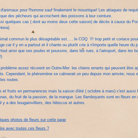
d'animaux pour l'homme sauf finalement le moustique! Les attaques de requin
que des pêcheurs qui accrochent des poissons à leur ceinture.
si quelques cas ( dont au moins deux cette saison) de décès à cause du Pois
tera).
nimal commun le plus désagréable est......le COQ !!! trop petit et coriace pou
 car il y en a partout et il chante ou plutôt crie à n'importe quelle heure du j
partout ainsi que ses poules et poussins, dans les rues, à l'aéroport, dans les ba
!)
 problème assez récurent en Outre-Mer: les chiens errants qui peuvent être ag
rés. Cependant, le phénomène se calmerait un peu depuis mon arrivée; nous 
les routes.
rs et fruits en permanences mais la saison d'été ( octobre à mars) c'est aussi l
anas, du fruit de la passion, de la mangue. Les flamboyants sont en fleurs e
il y a des bougainvilliers, des hibiscus et autres.
ques photos de fleurs sur cette page
ire avec toutes ces fleurs ?
elle