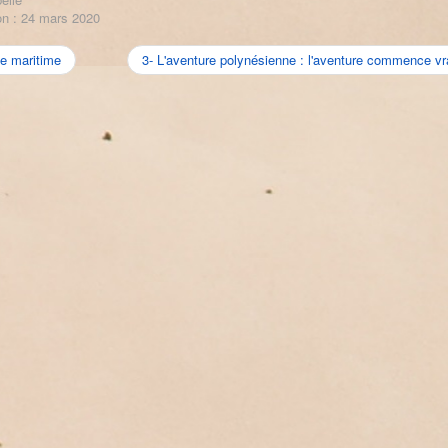
on : 24 mars 2020
e maritime
3- L'aventure polynésienne : l'aventure commence vr