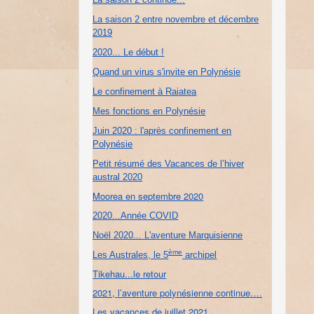
La saison 2 entre novembre et décembre
2019
2020... Le début !
Quand un virus s'invite en Polynésie
Le confinement à Raiatea
Mes fonctions en Polynésie
Juin 2020 : l'après confinement en
Polynésie
Petit résumé des Vacances de l’hiver
austral 2020
Moorea en septembre 2020
2020...Année COVID
Noël 2020... L'aventure Marquisienne
ème
Les Australes, le 5
archipel
Tikehau...le retour
2021, l’aventure polynésienne continue….
Les vacances de juillet 2021