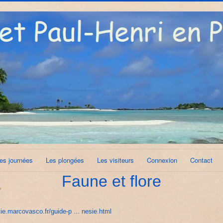
es journées
Les plongées
Les visiteurs
Connexion
Contact
Faune et flore
sie.marcovasco.fr/guide-p ... nesie.html