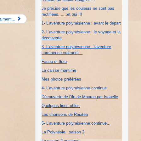
Je précise que les couleurs ne sont pas
rectifiées.......et oui !!!
aiment...
1- L'aventure polynésienne : avant le départ
2- L'aventure polynésienne : le voyage et la
découverte
3- L'aventure polynésienne : l'aventure
commence vraiment...
Faune et flore
La caisse maritime
Mes photos préférées
4- L'aventure polynésienne continue
Découverte de l'île de Moorea par Isabelle
Quelques liens utiles
Les chansons de Raiatea
5- L'aventure polynésienne continue...
La Polynésie...saison 2
La saison 2 continue...