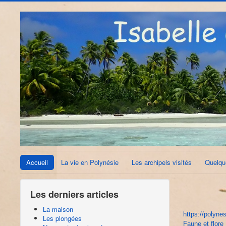
Accueil
La vie en Polynésie
Les archipels visités
Quelqu
Les derniers articles
La maison
https://polyne
Les plongées
Faune et flore