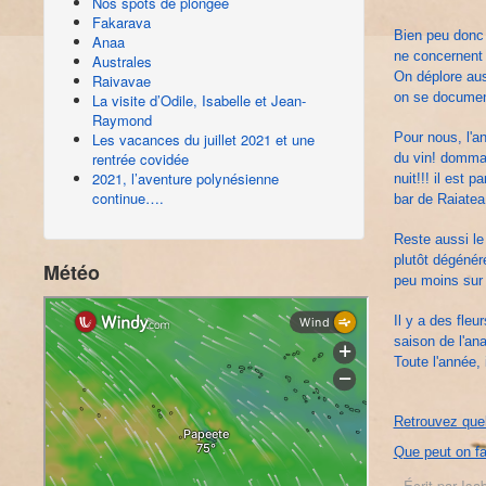
Nos spots de plongée
Fakarava
Bien peu donc 
Anaa
ne concernent 
Australes
On déplore aus
Raivavae
on se documen
La visite d’Odile, Isabelle et Jean-
Raymond
Les vacances du juillet 2021 et une
Pour nous, l'a
rentrée covidée
du vin! dommage
2021, l’aventure polynésienne
nuit!!! il est 
continue….
bar de Raiatea
Reste aussi le
plutôt dégéné
Météo
peu moins sur 
Il y a des fleu
saison de l'an
Toute l'année, 
Retrouvez quel
Que peut on fa
Écrit par
Isab