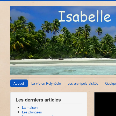
Accueil
La vie en Polynésie
Les archipels visités
Quelqu
Les derniers articles
La maison
Les plongées