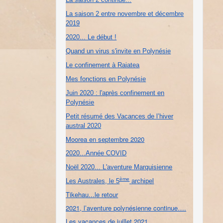
La saison 2 entre novembre et décembre
2019
2020... Le début !
Quand un virus s'invite en Polynésie
Le confinement à Raiatea
Mes fonctions en Polynésie
Juin 2020 : l'après confinement en
Polynésie
Petit résumé des Vacances de l’hiver
austral 2020
Moorea en septembre 2020
2020...Année COVID
Noël 2020... L'aventure Marquisienne
ème
Les Australes, le 5
archipel
Tikehau...le retour
2021, l’aventure polynésienne continue….
Les vacances de juillet 2021