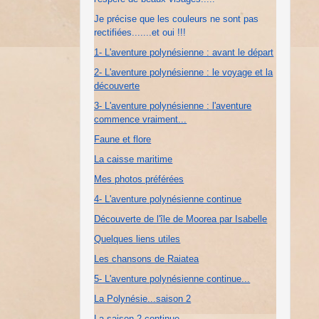
Je précise que les couleurs ne sont pas
rectifiées.......et oui !!!
1- L'aventure polynésienne : avant le départ
2- L'aventure polynésienne : le voyage et la
découverte
3- L'aventure polynésienne : l'aventure
commence vraiment...
Faune et flore
La caisse maritime
Mes photos préférées
4- L'aventure polynésienne continue
Découverte de l'île de Moorea par Isabelle
Quelques liens utiles
Les chansons de Raiatea
5- L'aventure polynésienne continue...
La Polynésie...saison 2
La saison 2 continue...