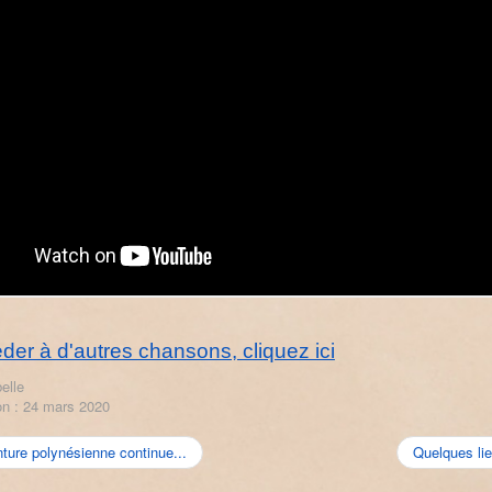
der à d'autres chansons, cliquez ici
elle
on : 24 mars 2020
nture polynésienne continue...
Quelques lie