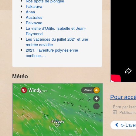
Nos spots de plongée
Fakarava
Anaa
Australes
Raivavae
La visite d’Odile, Isabelle et Jean-
Raymond
Les vacances du juillet 2021 et une
rentrée covidée
2021, l’aventure polynésienne
continue….
Météo
Pour accé
Écrit par
Isab
Publicati
5- L'ave